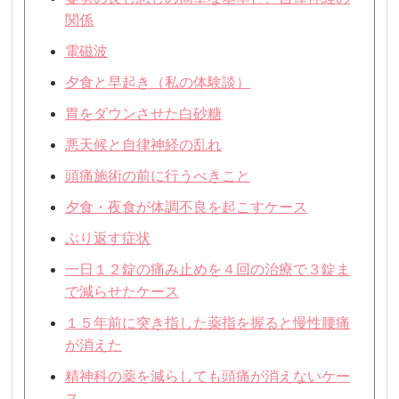
関係
電磁波
夕食と早起き（私の体験談）
胃をダウンさせた白砂糖
悪天候と自律神経の乱れ
頭痛施術の前に行うべきこと
夕食・夜食が体調不良を起こすケース
ぶり返す症状
一日１２錠の痛み止めを４回の治療で３錠ま
で減らせたケース
１５年前に突き指した薬指を握ると慢性腰痛
が消えた
精神科の薬を減らしても頭痛が消えないケー
ス