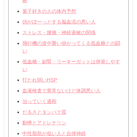
療
菓子好きの人の体内予想
頭がぼーっとする脳血流の悪い人
ストレス・腰痛・神経過敏の関係
飛行機の道中襲い掛かってくる低血糖との闘
い
低血糖・副腎・リーキーガットは併発しやす
い
打たれ弱いHSP
血液検査で異常ないけど体調悪い人
治っていく過程
だるさとタンパク質
動悸とアドレナリン
中性脂肪が低い人と自律神経