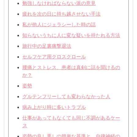
勉強しなければならない派の意見
疲れを次の日に持ち越させない手法
私が他人にジェラシーした時の話
知らないうちに人に変な疑いを持たれる方法
旅行中の足裏痛撃退法
セルフケア用クロスクロール
腰痛とストレス、患者は真剣に話を聞けるの
か？
姿勢
グルテンフリーしても変わらなかった人
病み上がり時に多いトラブル
仕事があってもなくても同じ不調があるケー
ス
姿勢の良し悪しの簡単な基準と、自律神経の