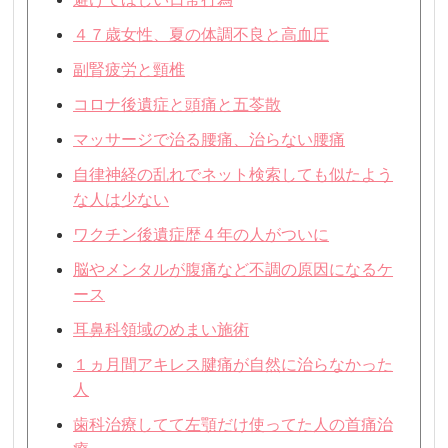
４７歳女性、夏の体調不良と高血圧
副腎疲労と頸椎
コロナ後遺症と頭痛と五苓散
マッサージで治る腰痛、治らない腰痛
自律神経の乱れでネット検索しても似たよう
な人は少ない
ワクチン後遺症歴４年の人がついに
脳やメンタルが腹痛など不調の原因になるケ
ース
耳鼻科領域のめまい施術
１ヵ月間アキレス腱痛が自然に治らなかった
人
歯科治療してて左顎だけ使ってた人の首痛治