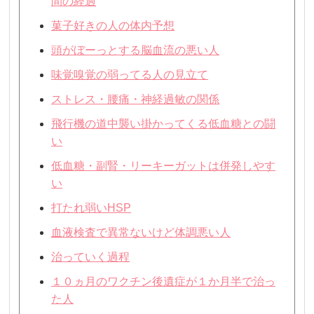
間の経過
菓子好きの人の体内予想
頭がぼーっとする脳血流の悪い人
味覚嗅覚の弱ってる人の見立て
ストレス・腰痛・神経過敏の関係
飛行機の道中襲い掛かってくる低血糖との闘
い
低血糖・副腎・リーキーガットは併発しやす
い
打たれ弱いHSP
血液検査で異常ないけど体調悪い人
治っていく過程
１０ヵ月のワクチン後遺症が１か月半で治っ
た人