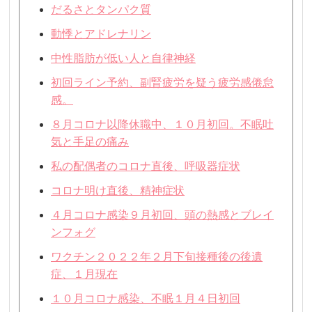
だるさとタンパク質
動悸とアドレナリン
中性脂肪が低い人と自律神経
初回ライン予約、副腎疲労を疑う疲労感倦怠
感。
８月コロナ以降休職中、１０月初回。不眠吐
気と手足の痛み
私の配偶者のコロナ直後、呼吸器症状
コロナ明け直後、精神症状
４月コロナ感染９月初回、頭の熱感とブレイ
ンフォグ
ワクチン２０２２年２月下旬接種後の後遺
症、１月現在
１０月コロナ感染、不眠１月４日初回