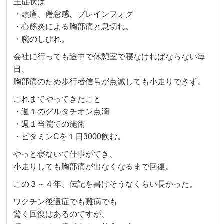
主症状は
・頭痛、倦怠感、ブレインフォグ
・心筋炎による胸部痛と息切れ。
・腕のしびれ。
会社に行っても途中で休憩室で寝なければならない毎
日、
胸部痛のため歩行者信号が点滅しても小走りできず。
これまでやってきたこと
・週１のグルタチオン点滴
・週１当院での施術
・ビタミンCを１日3000飲む。
やっと寝ないで仕事ができ、
小走りしても胸部痛が出なくなるまで回復。
この３～４年、伝記を書けそうなくらい長かった。
ワクチン後遺症でも難病でも
驚く回復はあるのですが、