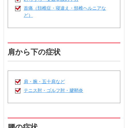
首痛（頚椎症・寝違え・頸椎ヘルニアな
ど）
肩から下の症状
肩・腕・五十肩など
テニス肘・ゴルフ肘・腱鞘炎
腰の症状