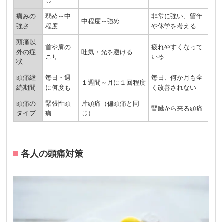
じ
痛みの
弱め～中
非常に強い、留年
中程度～強め
強さ
程度
や休学を考える
頭痛以
首や肩の
疲れやすくなって
外の症
吐気・光を避ける
こり
いる
状
頭痛継
毎日・週
毎日、何か月も全
１週間～月に１回程度
続期間
に何度も
く改善されない
頭痛の
緊張性頭
片頭痛（偏頭痛と同
腎臓から来る頭痛
タイプ
痛
じ）
各人の頭痛対策