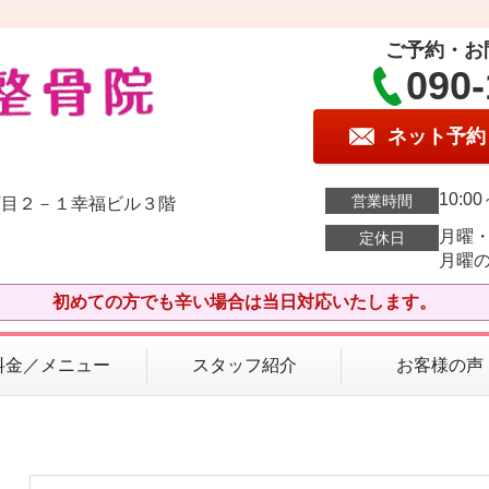
ご予約・お
090-
ネット予約
10:
営業時間
丁目２－１幸福ビル３階
月曜
定休日
月曜
初めての方でも辛い場合は当日対応いたします。
料金／メニュー
スタッフ紹介
お客様の声