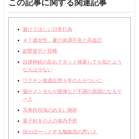
この記事に関する関連記事
避けてほしい日常行為
４７歳女性、夏の体調不良と高血圧
副腎疲労と頸椎
自律神経の乱れでネット検索しても似たよう
な人は少ない
ワクチン後遺症歴４年の人がついに
脳やメンタルが腹痛など不調の原因になるケ
ース
耳鼻科領域のめまい施術
菓子好きの人の体内予想
頭がぼーっとする脳血流の悪い人