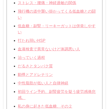
ストレス・腰痛・神経過敏の関係
飛行機の道中襲い掛かってくる低血糖との闘
い
低血糖・副腎・リーキーガットは併発しやす
い
打たれ弱いHSP
血液検査で異常ないけど体調悪い人
治っていく過程
だるさとタンパク質
動悸とアドレナリン
中性脂肪が低い人と自律神経
初回ライン予約、副腎疲労を疑う疲労感倦怠
感。
私の身に起きた低血糖、その２