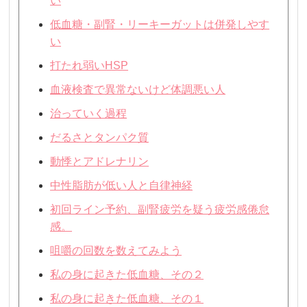
い
低血糖・副腎・リーキーガットは併発しやす
い
打たれ弱いHSP
血液検査で異常ないけど体調悪い人
治っていく過程
だるさとタンパク質
動悸とアドレナリン
中性脂肪が低い人と自律神経
初回ライン予約、副腎疲労を疑う疲労感倦怠
感。
咀嚼の回数を数えてみよう
私の身に起きた低血糖、その２
私の身に起きた低血糖、その１