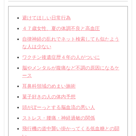
避けてほしい日常行為
４７歳女性、夏の体調不良と高血圧
自律神経の乱れでネット検索しても似たよう
な人は少ない
ワクチン後遺症歴４年の人がついに
脳やメンタルが腹痛など不調の原因になるケ
ース
耳鼻科領域のめまい施術
菓子好きの人の体内予想
頭がぼーっとする脳血流の悪い人
ストレス・腰痛・神経過敏の関係
飛行機の道中襲い掛かってくる低血糖との闘