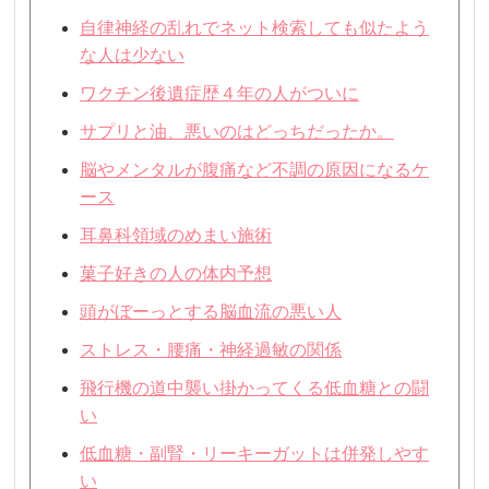
自律神経の乱れでネット検索しても似たよう
な人は少ない
ワクチン後遺症歴４年の人がついに
サプリと油、悪いのはどっちだったか。
脳やメンタルが腹痛など不調の原因になるケ
ース
耳鼻科領域のめまい施術
菓子好きの人の体内予想
頭がぼーっとする脳血流の悪い人
ストレス・腰痛・神経過敏の関係
飛行機の道中襲い掛かってくる低血糖との闘
い
低血糖・副腎・リーキーガットは併発しやす
い