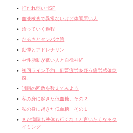
打たれ弱いHSP
血液検査で異常ないけど体調悪い人
治っていく過程
だるさとタンパク質
動悸とアドレナリン
中性脂肪が低い人と自律神経
初回ライン予約、副腎疲労を疑う疲労感倦怠
感。
咀嚼の回数を数えてみよう
私の身に起きた低血糖、その２
私の身に起きた低血糖、その１
まだ病院も整体も行くな！と言いたくなるタ
イミング