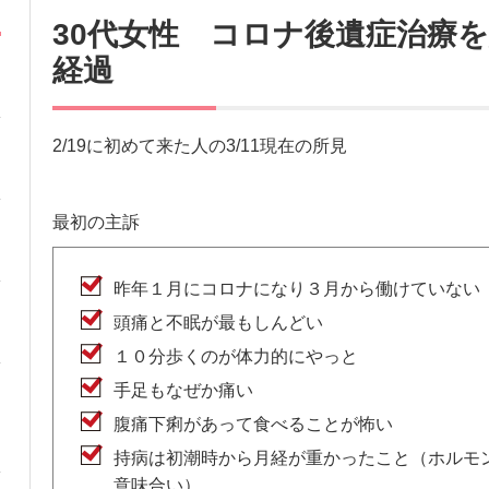
30代女性 コロナ後遺症治療
経過
2/19に初めて来た人の3/11現在の所見
最初の主訴
昨年１月にコロナになり３月から働けていない
頭痛と不眠が最もしんどい
１０分歩くのが体力的にやっと
手足もなぜか痛い
腹痛下痢があって食べることが怖い
持病は初潮時から月経が重かったこと（ホルモ
意味合い）