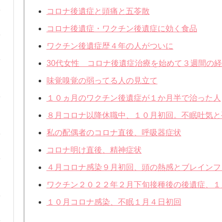
コロナ後遺症と頭痛と五苓散
コロナ後遺症・ワクチン後遺症に効く食品
ワクチン後遺症歴４年の人がついに
30代女性 コロナ後遺症治療を始めて３週間の
味覚嗅覚の弱ってる人の見立て
１０ヵ月のワクチン後遺症が１か月半で治った人
８月コロナ以降休職中、１０月初回。不眠吐気と
私の配偶者のコロナ直後、呼吸器症状
コロナ明け直後、精神症状
４月コロナ感染９月初回、頭の熱感とブレインフ
ワクチン２０２２年２月下旬接種後の後遺症、１
１０月コロナ感染、不眠１月４日初回