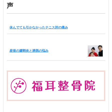
声
休んでても引かなかったテニス肘の痛み
産後の腱鞘炎と膀胱の悩み